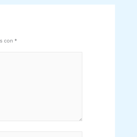
os con
*
b